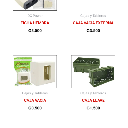
DC Power
Cajas y Tableros
FICHA HEMBRA
CAJA VACIA EXTERNA
₲
3.500
₲
3.500
Cajas y Tableros
Cajas y Tableros
CAJA VACIA
CAJA LLAVE
₲
3.500
₲
1.500