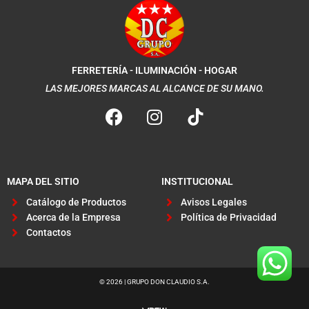
FERRETERÍA - ILUMINACIÓN - HOGAR
LAS MEJORES MARCAS AL ALCANCE DE SU MANO.
F
I
a
n
c
s
e
t
b
a
MAPA DEL SITIO
INSTITUCIONAL
o
g
Catálogo de Productos
Avisos Legales
o
r
Acerca de la Empresa
Política de Privacidad
k
a
Contactos
m
© 2026 | GRUPO DON CLAUDIO S.A.