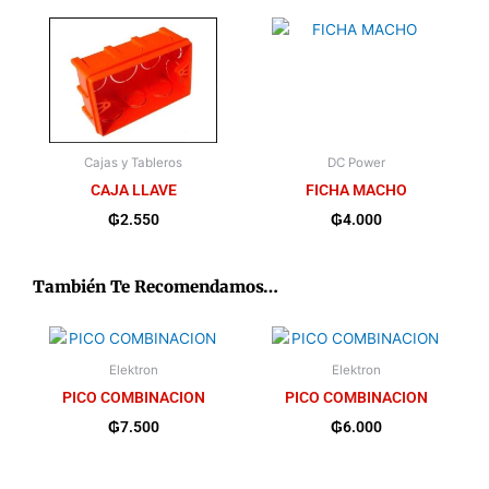
Cajas y Tableros
DC Power
CAJA LLAVE
FICHA MACHO
₲
2.550
₲
4.000
También Te Recomendamos…
Elektron
Elektron
PICO COMBINACION
PICO COMBINACION
₲
7.500
₲
6.000