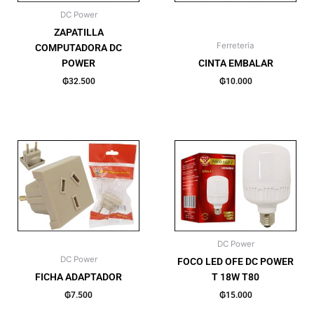
DC Power
ZAPATILLA
Ferretería
COMPUTADORA DC
POWER
CINTA EMBALAR
₲
32.500
₲
10.000
DC Power
DC Power
FOCO LED OFE DC POWER
FICHA ADAPTADOR
T 18W T80
₲
7.500
₲
15.000