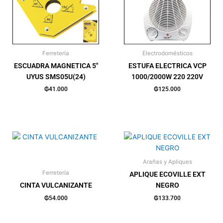
Ferretería
Electrodomésticos
ESCUADRA MAGNETICA 5″
ESTUFA ELECTRICA VCP
UYUS SMS05U(24)
1000/2000W 220 220V
₲
41.000
₲
125.000
Arañas y Apliques
Ferretería
APLIQUE ECOVILLE EXT
CINTA VULCANIZANTE
NEGRO
₲
54.000
₲
133.700