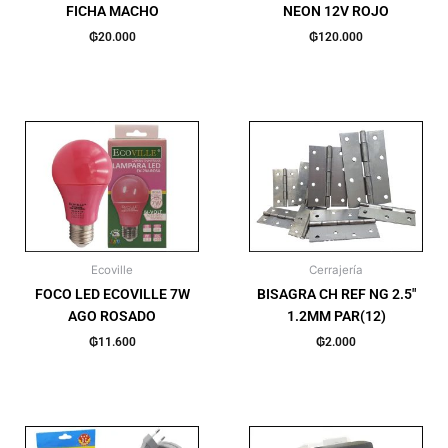
FICHA MACHO
NEON 12V ROJO
₲
20.000
₲
120.000
Ecoville
Cerrajería
FOCO LED ECOVILLE 7W
BISAGRA CH REF NG 2.5″
AGO ROSADO
1.2MM PAR(12)
₲
11.600
₲
2.000