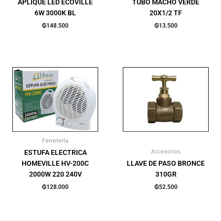
APLIQUE LED ECOVILLE
TUBO MACHO VERDE
6W 3000K BL
20X1/2 TF
₲
148.500
₲
13.500
Ferretería
Accesorios
ESTUFA ELECTRICA
HOMEVILLE HV-200C
LLAVE DE PASO BRONCE
2000W 220 240V
310GR
₲
128.000
₲
52.500