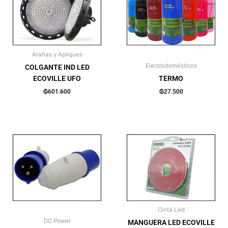
Accesorios
(105)
Caños
(15)
Duchas
(19)
Arañas y Apliques
Electrodomésticos
COLGANTE IND LED
ECOVILLE UFO
TERMO
₲
601.600
₲
27.500
Cinta Led
DC Power
MANGUERA LED ECOVILLE