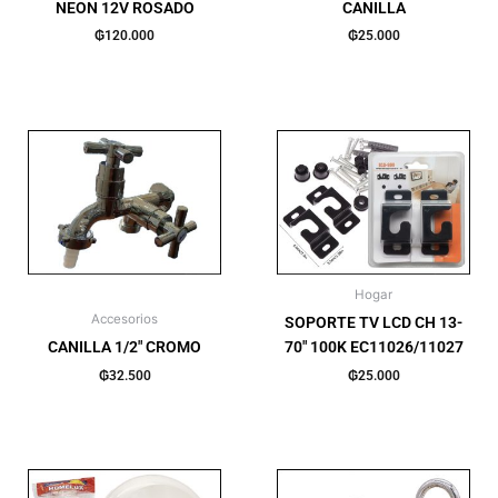
NEON 12V ROSADO
CANILLA
₲
120.000
₲
25.000
Hogar
Accesorios
SOPORTE TV LCD CH 13-
CANILLA 1/2″ CROMO
70″ 100K EC11026/11027
₲
32.500
₲
25.000