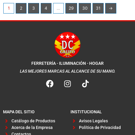
1
2
3
4
…
29
30
31
→
FERRETERÍA - ILUMINACIÓN - HOGAR
LAS MEJORES MARCAS AL ALCANCE DE SU MANO.
F
I
a
n
c
s
e
t
b
a
MAPA DEL SITIO
INSTITUCIONAL
o
g
Catálogo de Productos
Avisos Legales
o
r
Acerca de la Empresa
Política de Privacidad
k
a
Contactos