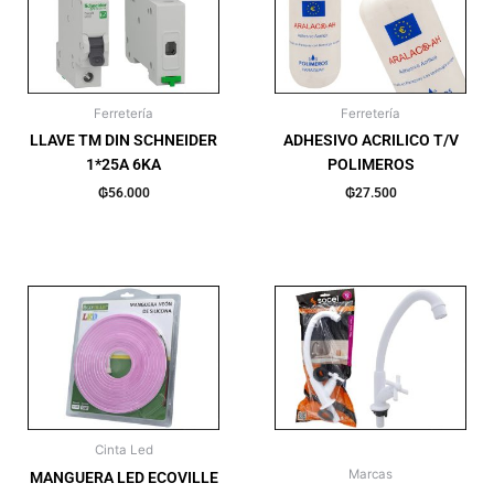
Ferretería
Ferretería
LLAVE TM DIN SCHNEIDER
ADHESIVO ACRILICO T/V
1*25A 6KA
POLIMEROS
₲
56.000
₲
27.500
Cinta Led
Marcas
MANGUERA LED ECOVILLE