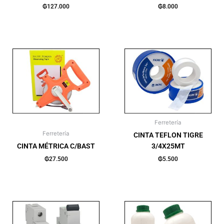
₲
127.000
₲
8.000
Ferretería
Ferretería
CINTA TEFLON TIGRE
CINTA MÉTRICA C/BAST
3/4X25MT
₲
27.500
₲
5.500