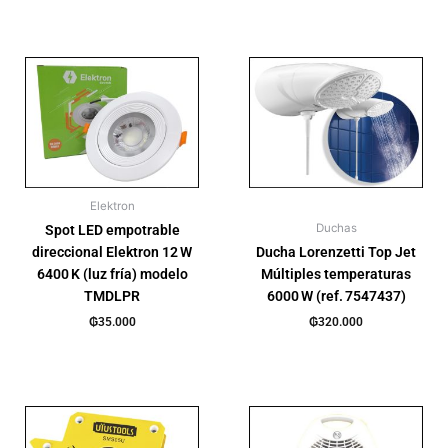
Elektron
Duchas
Spot LED empotrable
direccional Elektron 12 W
Ducha Lorenzetti Top Jet
6400 K (luz fría) modelo
Múltiples temperaturas
TMDLPR
6000 W (ref. 7547437)
₲
35.000
₲
320.000