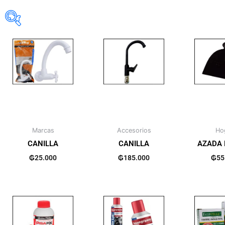
Actividades al 
Bazar
(18)
Electrodomést
Jardinería
(22
Mascotas
(3)
Marcas
Accesorios
Ho
Organización
CANILLA
CANILLA
AZADA 
₲
25.000
₲
185.000
₲
55