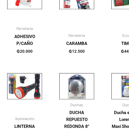
Ferretería
Ferretería
Ecov
ADHESIVO
P/CAÑO
CARAMBA
TIM
₲
20.000
₲
12.500
₲
44
Duchas
Duc
DUCHA
Ducha e
Iluminación
REPUESTO
Loren
LINTERNA
REDONDA 8″
Maxi Sho