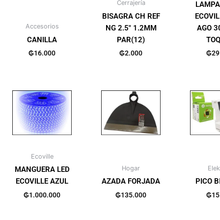
Cerrajería
LAMPA
BISAGRA CH REF
ECOVIL
Accesorios
NG 2.5″ 1.2MM
AGO 3
CANILLA
PAR(12)
TOQ
₲
16.000
₲
2.000
₲
29
Ecoville
Hogar
Elek
MANGUERA LED
ECOVILLE AZUL
AZADA FORJADA
PICO B
₲
1.000.000
₲
135.000
₲
15