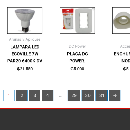
Arañas y Apliques
DC Power
Acces
LAMPARA LED
ECOVILLE 7W
PLACA DC
ENCHUF
PAR20 6400K DV
POWER.
INO
₲
21.550
₲
5.000
₲
5
1
2
3
4
…
29
30
31
→