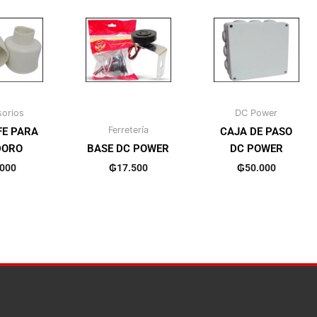
orios
DC Power
Ferretería
E PARA
CAJA DE PASO
DORO
BASE DC POWER
DC POWER
.000
₲
17.500
₲
50.000