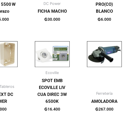
DC Power
 5500 W
PRO(CO)
brazo
FICHA MACHO
BLANCO
5.000
₲
30.000
₲
6.000
Ecoville
SPOT EMB
Tableros
ECOVILLE LIV
Ferretería
EXT DC
CUA DIREC 3W
WER
6500K
AMOLADORA
.000
₲
16.400
₲
267.000