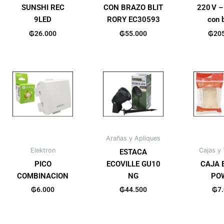
SUNSHI REC
CON BRAZO BLIT
220 V –
9LED
RORY EC30593
con 
₲
26.000
₲
55.000
₲
20
Arañas y Apliques
Elektron
Cajas y 
ESTACA
PICO
ECOVILLE GU10
CAJA 
COMBINACION
NG
PO
₲
6.000
₲
44.500
₲
7