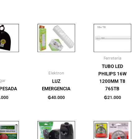
aire libre
(4)
icos
(41)
Ferretería
)
TUBO LED
Elektron
PHILIPS 16W
gar
LUZ
1200MM T8
(20)
PESADA
EMERGENCIA
765TB
.000
₲
40.000
₲
21.000