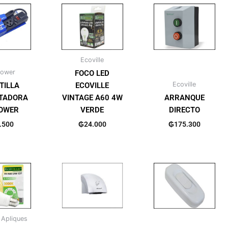
Ecoville
ower
FOCO LED
Ecoville
TILLA
ECOVILLE
TADORA
VINTAGE A60 4W
ARRANQUE
OWER
VERDE
DIRECTO
.500
₲
24.000
₲
175.300
 Apliques