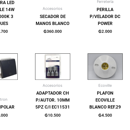
Ferretería
RA LED
Accesorios
LE 14W
PERILLA
000K 3
SECADOR DE
P/VELADOR DC
UES
MANOS BLANCO
POWER
.700
₲
360.000
₲
2.000
Accesorios
Ecoville
ADAPTADOR CH
PLAFON
tron
P/AUTOR. 10MM
ECOVILLE
IPOLAR
5PZ C/I EC11531
BLANCO REF.29
.000
₲
10.500
₲
4.500