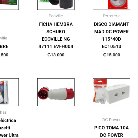
Ecoville
Ferretería
FICHA HEMBRA
DISCO DIAMANT
SCHUKO
MAD DC POWER
ille
ECOVILLE NG
115*40D
BRE
47111 EVFH004
EC10513
.500
₲
13.000
₲
15.000
has
DC Power
léctrica
zetti
PICO TOMA 10A
wer Ultra
DC POWER