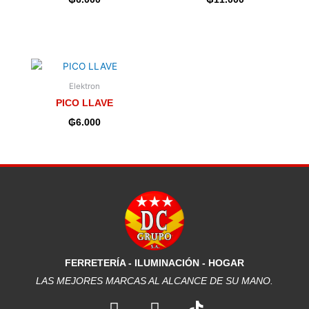
Elektron
PICO LLAVE
₲
6.000
FERRETERÍA - ILUMINACIÓN - HOGAR
LAS MEJORES MARCAS AL ALCANCE DE SU MANO.
F
I