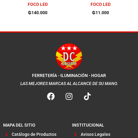
FOCO LED
FOCO LED
₲
140.000
₲
11.000
FERRETERÍA - ILUMINACIÓN - HOGAR
LAS MEJORES MARCAS AL ALCANCE DE SU MANO.
F
I
a
n
c
s
e
t
b
a
MAPA DEL SITIO
INSTITUCIONAL
o
g
Catálogo de Productos
Avisos Legales