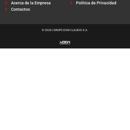
o
r
Acerca de la Empresa
Política de Privacidad
k
a
Contactos
m
© 2026 | GRUPO DON CLAUDIO S.A.