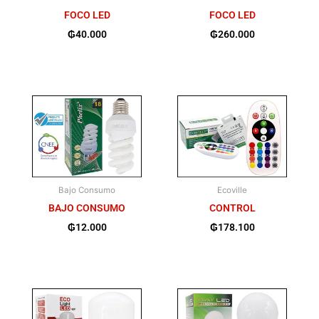
FOCO LED
FOCO LED
₲
40.000
₲
260.000
Bajo Consumo
Ecoville
BAJO CONSUMO
CONTROL
₲
12.000
₲
178.100