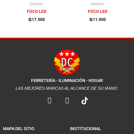
Elektron
Elektron
FOCO LED
FOCO LED
₲
17.500
₲
11.000
FERRETERÍA - ILUMINACIÓN - HOGAR
LAS MEJORES MARCAS AL ALCANCE DE SU MANO.
F
I
a
n
c
s
e
t
b
a
MAPA DEL SITIO
INSTITUCIONAL
o
g