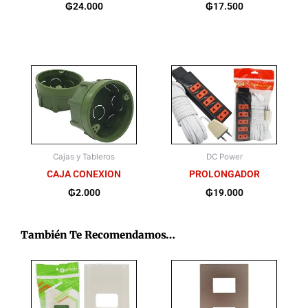
₲
24.000
₲
17.500
Cajas y Tableros
DC Power
CAJA CONEXION
PROLONGADOR
₲
2.000
₲
19.000
También Te Recomendamos…