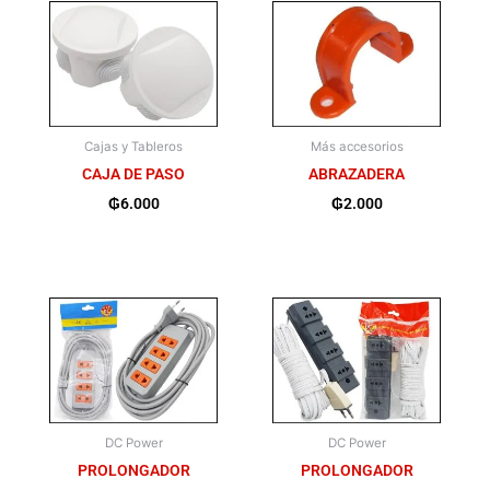
Cajas y Tableros
Más accesorios
CAJA DE PASO
ABRAZADERA
₲
6.000
₲
2.000
DC Power
DC Power
PROLONGADOR
PROLONGADOR