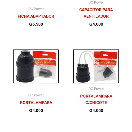
DC Power
DC Power
CAPACITOR PARA
FICHA ADAPTADOR
VENTILADOR
₲
6.500
₲
4.000
DC Power
DC Power
PORTALAMPARA
PORTALAMPARA
C/CHICOTE
₲
4.000
₲
4.000