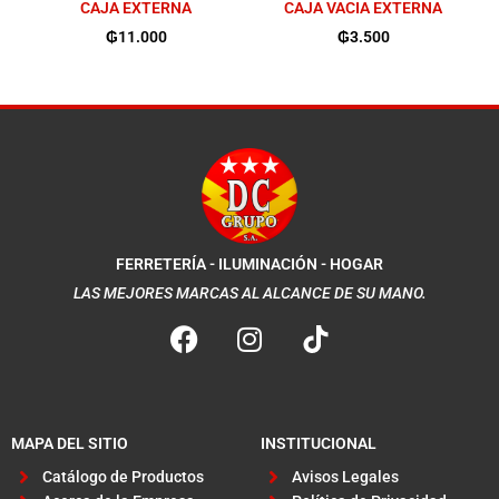
CAJA EXTERNA
CAJA VACIA EXTERNA
₲
11.000
₲
3.500
FERRETERÍA - ILUMINACIÓN - HOGAR
LAS MEJORES MARCAS AL ALCANCE DE SU MANO.
F
I
a
n
c
s
e
t
b
a
MAPA DEL SITIO
INSTITUCIONAL
o
g
Catálogo de Productos
Avisos Legales
o
r