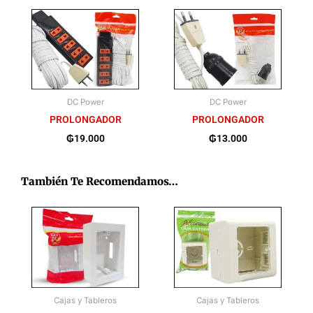
DC Power
DC Power
PROLONGADOR
PROLONGADOR
₲
19.000
₲
13.000
También Te Recomendamos…
Cajas y Tableros
Cajas y Tableros