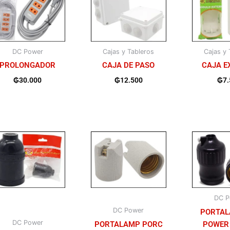
DC Power
Cajas y Tableros
Cajas y 
PROLONGADOR
CAJA DE PASO
CAJA E
₲
30.000
₲
12.500
₲
7
DC P
DC Power
PORTAL
DC Power
PORTALAMP PORC
POWER