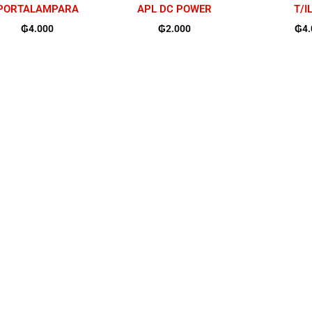
PORTALAMPARA
APL DC POWER
T/I
₲
4.000
₲
2.000
₲
4