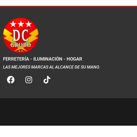
FERRETERÍA - ILUMINACIÓN - HOGAR
LAS MEJORES MARCAS AL ALCANCE DE SU MANO.
F
I
a
n
c
s
e
t
b
a
o
g
o
r
k
a
m