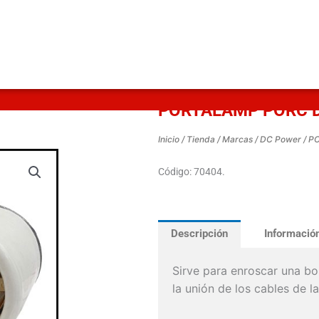
PORTALAMP PORC D
Inicio
/
Tienda
/
Marcas
/
DC Power
/ P
Código: 70404.
Descripción
Información
Sirve para enroscar una bo
la unión de los cables de la