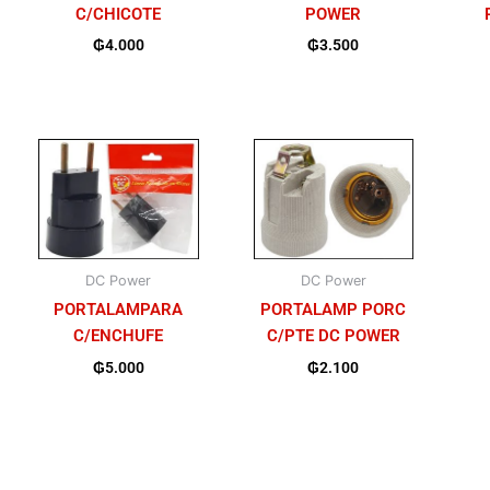
C/CHICOTE
POWER
₲
4.000
₲
3.500
DC Power
DC Power
PORTALAMPARA
PORTALAMP PORC
C/ENCHUFE
C/PTE DC POWER
₲
5.000
₲
2.100