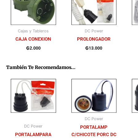
Cajas y Tableros
DC Power
CAJA CONEXION
PROLONGADOR
₲
2.000
₲
13.000
También Te Recomendamos…
DC Power
DC Power
PORTALAMP
PORTALAMPARA
C/CHICOTE PORC DC