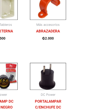
Tableros
Más accesorios
XTERNA
ABRAZADERA
.500
₲
2.000
ower
DC Power
AMP DC
PORTALAMPAR
 NEGRO
C/ENCHUFE DC