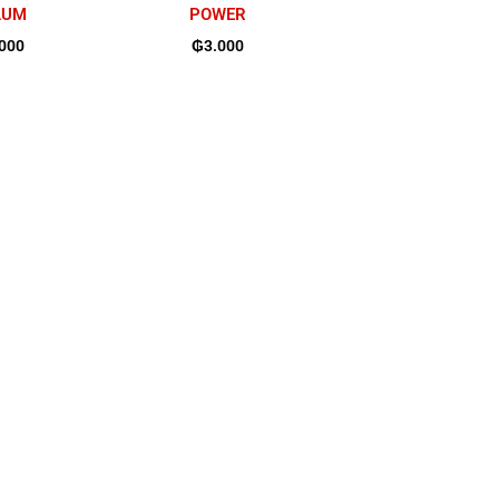
LUM
POWER
.000
₲
3.000