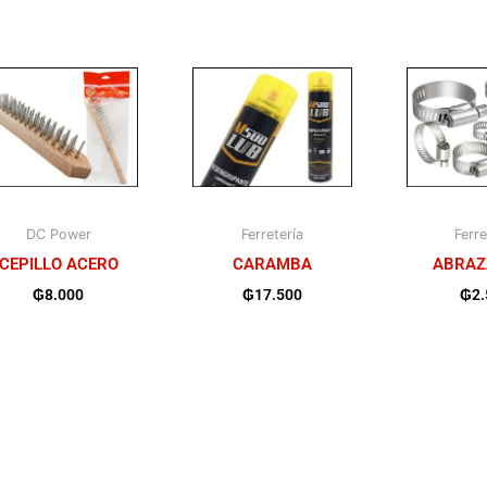
DC Power
Ferretería
Ferre
CEPILLO ACERO
CARAMBA
ABRAZ
₲
8.000
₲
17.500
₲
2