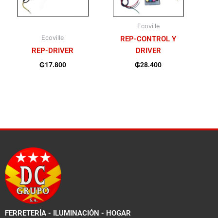
Ecoville
Ecoville
REP-CONTROL Y
REP-DRIVER
DRIVER
₲
17.800
₲
28.400
FERRETERÍA - ILUMINACIÓN - HOGAR