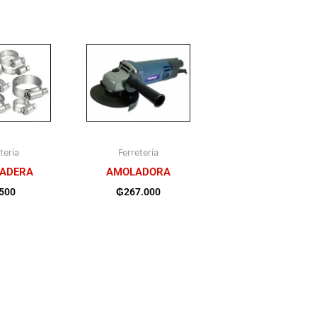
tería
Ferretería
ADERA
AMOLADORA
.500
₲
267.000