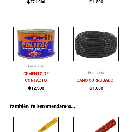
₲
271.000
₲
1.500
Ferretería
Ferretería
CEMENTO DE
CONTACTO
CAÑO CORRUGADO .
₲
12.500
₲
1.000
También Te Recomendamos…