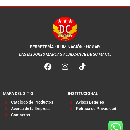
FERRETERÍA - ILUMINACIÓN - HOGAR
LAS MEJORES MARCAS AL ALCANCE DE SU MANO.
F
I
a
n
c
s
e
t
b
a
MAPA DEL SITIO
INSTITUCIONAL
o
g
Catálogo de Productos
Avisos Legales
o
r
Acerca de la Empresa
Política de Privacidad
k
a
Contactos
m