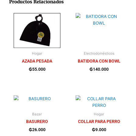
Productos Relacionados
Hogar
Electrodomésticos
AZADA PESADA
BATIDORA CON BOWL
₲
55.000
₲
140.000
Bazar
Hogar
BASURERO
COLLAR PARA PERRO
₲
26.000
₲
9.000