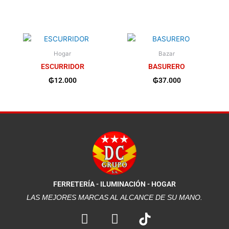
Hogar
Bazar
ESCURRIDOR
BASURERO
₲
12.000
₲
37.000
FERRETERÍA - ILUMINACIÓN - HOGAR
LAS MEJORES MARCAS AL ALCANCE DE SU MANO.
F
I
a
n