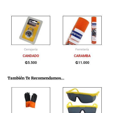
Cerrajería
Ferretería
CANDADO
CARAMBA
₲
5.500
₲
11.000
También Te Recomendamos…