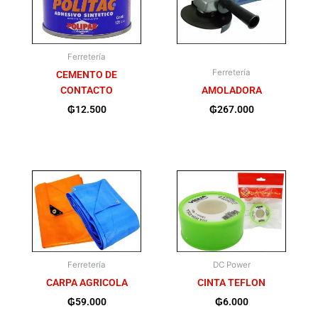
Ferretería
Ferretería
CEMENTO DE
CONTACTO
AMOLADORA
₲
12.500
₲
267.000
Ferretería
DC Power
CARPA AGRICOLA
CINTA TEFLON
₲
59.000
₲
6.000