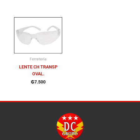
Ferretería
LENTE CH TRANSP
OVAL.
₲
7.500