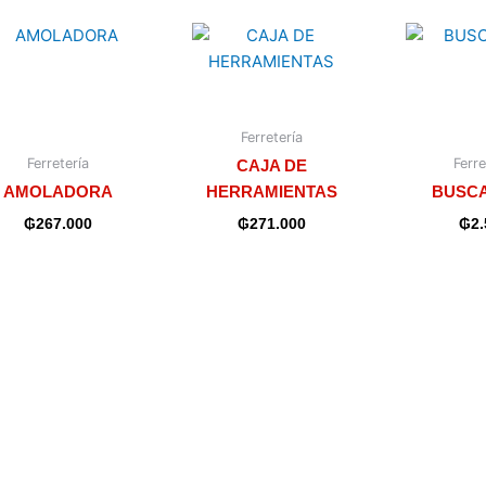
Ferretería
Ferretería
Ferre
CAJA DE
AMOLADORA
HERRAMIENTAS
BUSC
₲
267.000
₲
271.000
₲
2