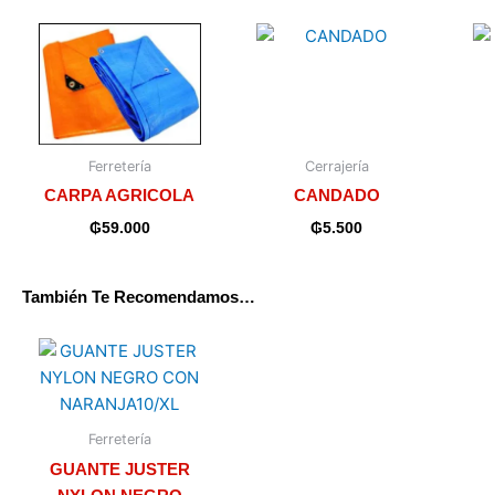
Ferretería
Cerrajería
CARPA AGRICOLA
CANDADO
₲
59.000
₲
5.500
También Te Recomendamos…
Ferretería
GUANTE JUSTER