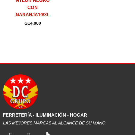
NYLON NEGRO
CON
NARANJA10/XL
₲
14.000
FERRETERÍA - ILUMINACIÓN - HOGAR
LAS MEJORES MARCAS AL ALCANCE DE SU MANO.
F
I