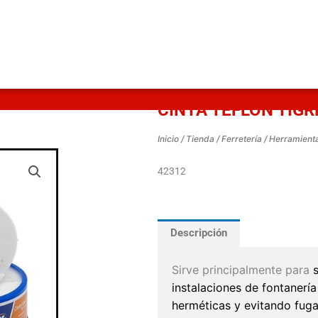
CINTA TEFLON TIGR
Inicio
/
Tienda
/
Ferretería
/
Herramient
42312
Descripción
Sirve principalmente para
instalaciones de fontanerí
herméticas y evitando fuga