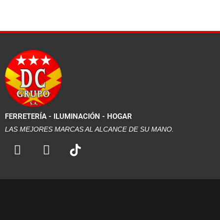
FERRETERÍA - ILUMINACIÓN - HOGAR
LAS MEJORES MARCAS AL ALCANCE DE SU MANO.
F
I
a
n
c
s
e
t
b
a
o
g
o
r