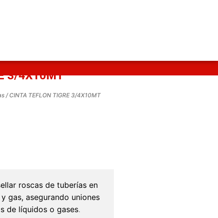
E 3/4X10MT
as
/ CINTA TEFLON TIGRE 3/4X10MT
sellar roscas de tuberías en
a y gas, asegurando uniones
s de líquidos o gases
.