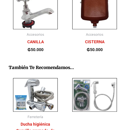
Accesorios
Accesorios
CANILLA
CISTERNA
₲
50.000
₲
50.000
También Te Recomendamos…
Ferretería
Ducha higiénica