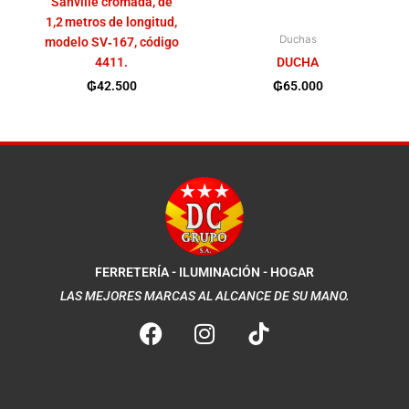
Sanville cromada, de
1,2 metros de longitud,
Duchas
modelo SV‑167, código
4411.
DUCHA
₲
42.500
₲
65.000
FERRETERÍA - ILUMINACIÓN - HOGAR
LAS MEJORES MARCAS AL ALCANCE DE SU MANO.
F
I
a
n
c
s
e
t