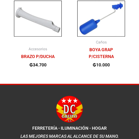
Caños
Accesorios
BOYA GRAP
BRAZO P/DUCHA
P/CISTERNA
₲
34.700
₲
10.000
FERRETERÍA - ILUMINACIÓN - HOGAR
LAS MEJORES MARCAS AL ALCANCE DE SU MANO.