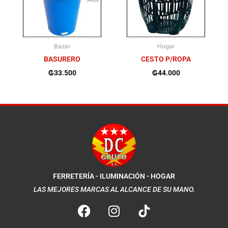
Bazar
Hogar
BASURERO
CESTO P/ROPA
₲
33.500
₲
44.000
FERRETERÍA - ILUMINACIÓN - HOGAR
LAS MEJORES MARCAS AL ALCANCE DE SU MANO.
F
I
a
n