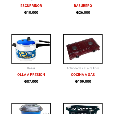
ESCURRIDOR
BASURERO
₲
10.000
₲
26.000
Bazar
Actividades al aire libre
OLLA A PRESION
COCINA A GAS
₲
87.000
₲
109.000