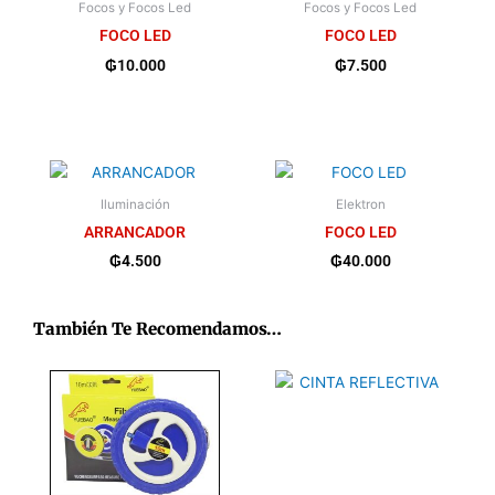
Focos y Focos Led
Focos y Focos Led
FOCO LED
FOCO LED
₲
10.000
₲
7.500
Iluminación
Elektron
ARRANCADOR
FOCO LED
₲
4.500
₲
40.000
También Te Recomendamos…