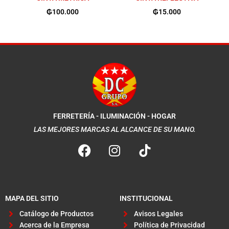
₲
100.000
₲
15.000
FERRETERÍA - ILUMINACIÓN - HOGAR
LAS MEJORES MARCAS AL ALCANCE DE SU MANO.
F
I
a
n
c
s
e
t
b
a
MAPA DEL SITIO
INSTITUCIONAL
o
g
Catálogo de Productos
Avisos Legales
o
r
Acerca de la Empresa
Política de Privacidad