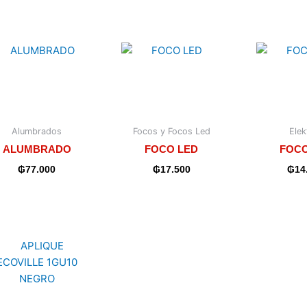
Alumbrados
Focos y Focos Led
Elek
ALUMBRADO
FOCO LED
FOCO
₲
77.000
₲
17.500
₲
14