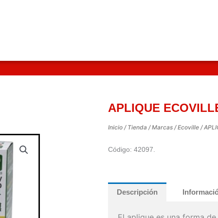
APLIQUE ECOVILL
Inicio
/
Tienda
/
Marcas
/
Ecoville
/ APL
Código: 42097.
Descripción
Informació
El aplique es una forma de