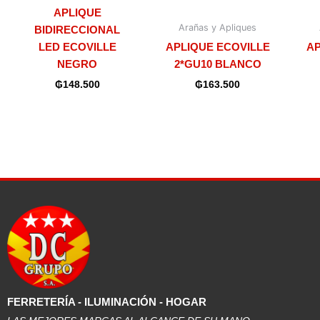
APLIQUE
Arañas y Apliques
BIDIRECCIONAL
LED ECOVILLE
APLIQUE ECOVILLE
AP
NEGRO
2*GU10 BLANCO
₲
148.500
₲
163.500
FERRETERÍA - ILUMINACIÓN - HOGAR