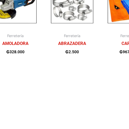
Ferretería
Ferretería
Ferre
AMOLADORA
ABRAZADERA
CA
₲
328.000
₲
2.500
₲
96