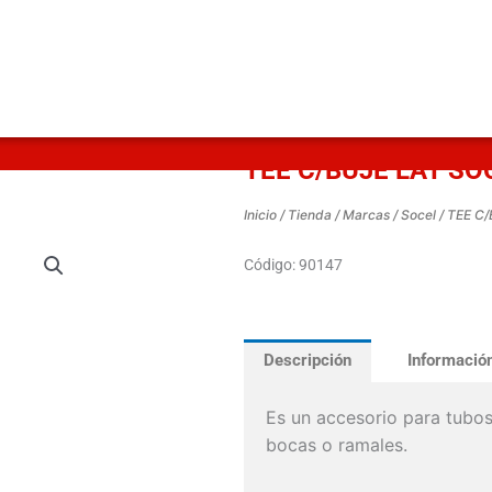
TEE C/BUJE LAT SO
Inicio
/
Tienda
/
Marcas
/
Socel
/ TEE C
Código: 90147
Descripción
Información
Es un accesorio para tubos
bocas o ramales.