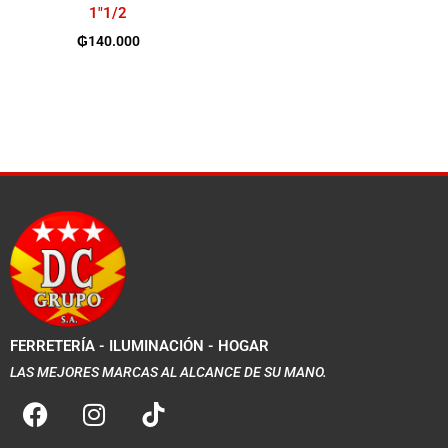
1″1/2
₲
140.000
FERRETERÍA - ILUMINACIÓN - HOGAR
LAS MEJORES MARCAS AL ALCANCE DE SU MANO.
F
I
a
n