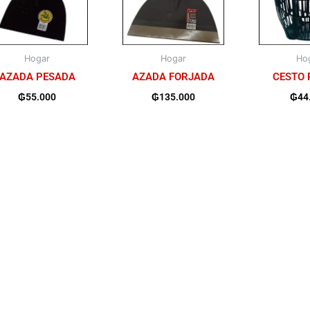
Hogar
Hogar
Ho
AZADA PESADA
AZADA FORJADA
CESTO 
₲
55.000
₲
135.000
₲
44