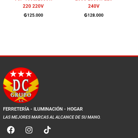
220 220V
240V
₲
125.000
₲
128.000
FERRETERÍA - ILUMINACIÓN - HOGAR
LAS MEJORES MARCAS AL ALCANCE DE SU MANO.
F
I
a
n