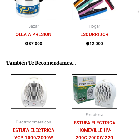
Bazar
Hogar
OLLA A PRESION
ESCURRIDOR
₲
87.000
₲
12.000
También Te Recomendamos…
Ferretería
Electrodomésticos
ESTUFA ELECTRICA
ESTUFA ELECTRICA
HOMEVILLE HV-
VCP 1000/2000W
200C 2000W 220