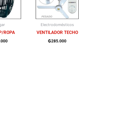
gar
Electrodomésticos
P/ROPA
VENTILADOR TECHO
.000
₲
285.000