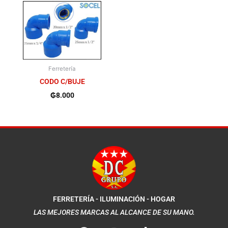
Ferretería
CODO C/BUJE
₲
8.000
FERRETERÍA - ILUMINACIÓN - HOGAR
LAS MEJORES MARCAS AL ALCANCE DE SU MANO.
F
I