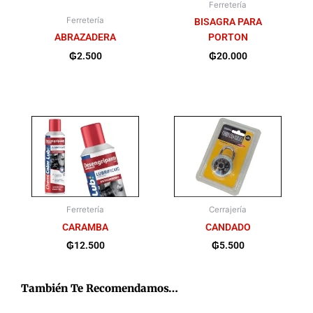
Ferretería
Ferretería
BISAGRA PARA
ABRAZADERA
PORTON
₲
2.500
₲
20.000
Ferretería
Cerrajería
CARAMBA
CANDADO
₲
12.500
₲
5.500
También Te Recomendamos…