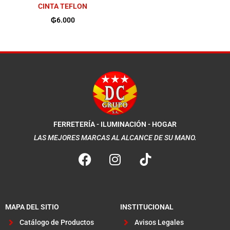
CINTA TEFLON
₲
6.000
FERRETERÍA - ILUMINACIÓN - HOGAR
LAS MEJORES MARCAS AL ALCANCE DE SU MANO.
F
I
a
n
c
s
e
t
b
a
MAPA DEL SITIO
INSTITUCIONAL
o
g
Catálogo de Productos
Avisos Legales
o
r