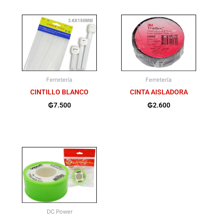
Ferretería
Ferretería
CINTILLO BLANCO
CINTA AISLADORA
₲
7.500
₲
2.600
DC Power