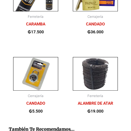
Ferretería
Cerrajería
CARAMBA
CANDADO
₲
17.500
₲
36.000
Cerrajería
Ferretería
CANDADO
ALAMBRE DE ATAR
₲
5.500
₲
19.000
También Te Recomendamos…