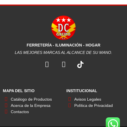
FERRETERÍA - ILUMINACIÓN - HOGAR
LAS MEJORES MARCAS AL ALCANCE DE SU MANO.
F
I
a
n
c
s
e
t
b
a
MAPA DEL SITIO
INSTITUCIONAL
o
g
Catálogo de Productos
Avisos Legales
o
r
Acerca de la Empresa
Política de Privacidad
k
a
Contactos
m