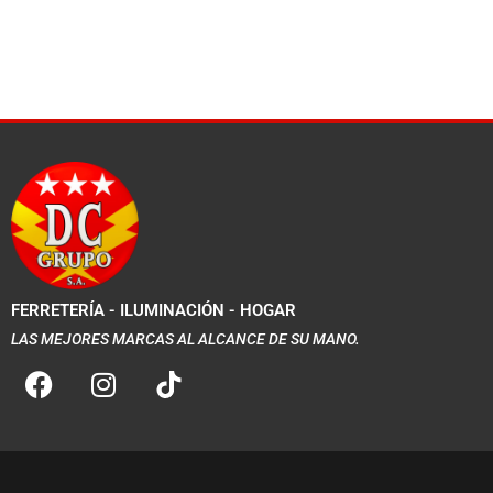
FERRETERÍA - ILUMINACIÓN - HOGAR
LAS MEJORES MARCAS AL ALCANCE DE SU MANO.
F
I
a
n
c
s
e
t
b
a