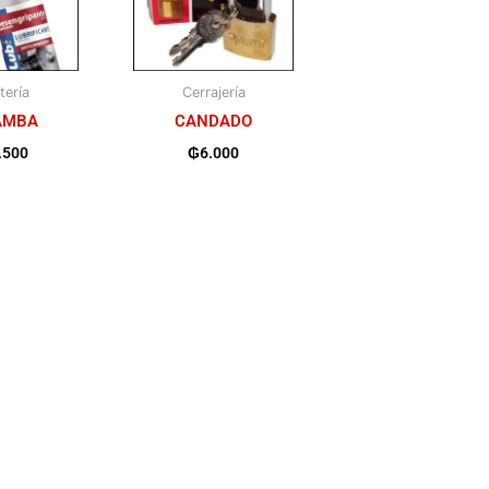
tería
Cerrajería
AMBA
CANDADO
.500
₲
6.000