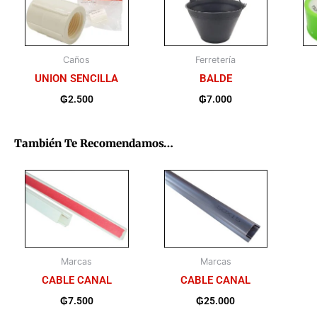
Caños
Ferretería
UNION SENCILLA
BALDE
₲
2.500
₲
7.000
También Te Recomendamos…
Marcas
Marcas
CABLE CANAL
CABLE CANAL
₲
7.500
₲
25.000