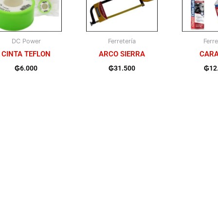
DC Power
Ferretería
Ferre
CINTA TEFLON
ARCO SIERRA
CAR
₲
6.000
₲
31.500
₲
12