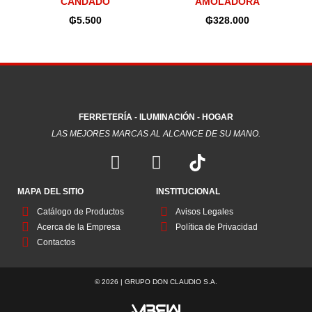
CANDADO
AMOLADORA
₲
5.500
₲
328.000
FERRETERÍA - ILUMINACIÓN - HOGAR
LAS MEJORES MARCAS AL ALCANCE DE SU MANO.
F
I
a
n
c
s
MAPA DEL SITIO
INSTITUCIONAL
e
t
Catálogo de Productos
Avisos Legales
b
a
Acerca de la Empresa
Política de Privacidad
o
g
Contactos
o
r
k
a
© 2026 | GRUPO DON CLAUDIO S.A.
m