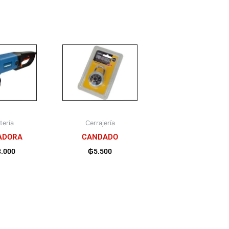
tería
Cerrajería
ADORA
CANDADO
8.000
₲
5.500