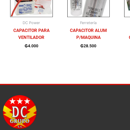
DC Power
Ferretería
CAPACITOR PARA
CAPACITOR ALUM
VENTILADOR
P/MAQUINA
₲
4.000
₲
28.500