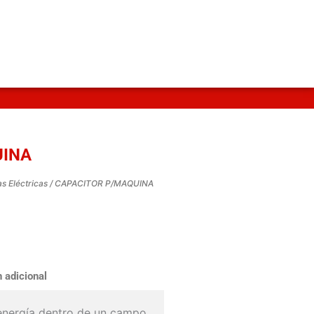
UINA
s Eléctricas
/ CAPACITOR P/MAQUINA
 adicional
energía dentro de un campo