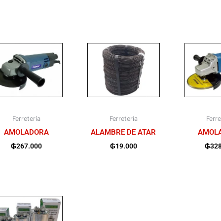
Ferretería
Ferretería
Ferre
AMOLADORA
ALAMBRE DE ATAR
AMOL
₲
267.000
₲
19.000
₲
32