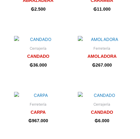
ABRAZADERA
CARAMBA
₲
2.500
₲
11.000
Cerrajería
Ferretería
CANDADO
AMOLADORA
₲
36.000
₲
267.000
Ferretería
Cerrajería
CARPA
CANDADO
₲
967.000
₲
6.000