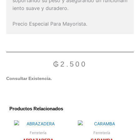
soportando
su
peso
y
asegurando
un
funcionam
iento
suave
y
duradero.
Precio Especial Para Mayorista.
₲
2.500
Consultar Existencia.
Productos Relacionados
Ferretería
Ferretería