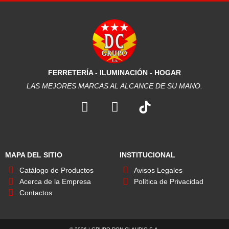
FERRETERÍA - ILUMINACIÓN - HOGAR
LAS MEJORES MARCAS AL ALCANCE DE SU MANO.
F
I
a
n
c
s
e
t
b
a
MAPA DEL SITIO
INSTITUCIONAL
o
g
Catálogo de Productos
Avisos Legales
o
r
Acerca de la Empresa
Política de Privacidad
k
a
Contactos
m