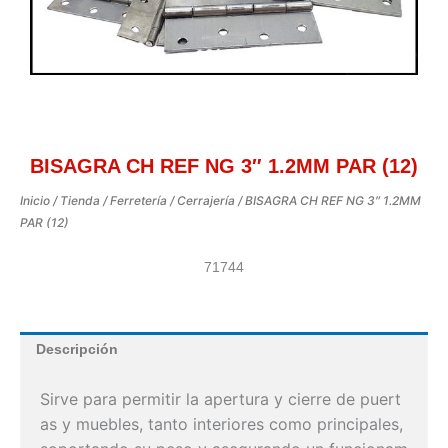
BISAGRA CH REF NG 3″ 1.2MM PAR (12)
Inicio
/
Tienda
/
Ferretería
/
Cerrajería
/ BISAGRA CH REF NG 3″ 1.2MM
PAR (12)
71744
Descripción
Sirve
para
permitir
la
apertura
y
cierre
de
puert
as
y
muebles,
tanto
interiores
como
prin
cipales,