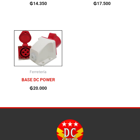
₲
14.350
₲
17.500
Ferretería
BASE DC POWER
₲
20.000