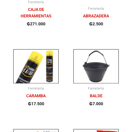
Ferretería
Ferretería
CAJA DE
HERRAMIENTAS
ABRAZADERA
₲
271.000
₲
2.500
Ferretería
Ferretería
CARAMBA
BALDE
₲
17.500
₲
7.000