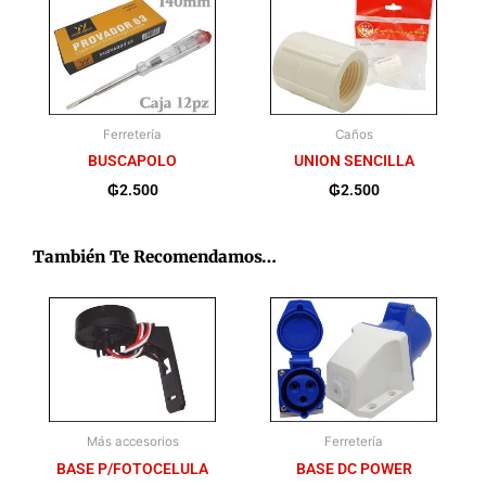
Ferretería
Caños
BUSCAPOLO
UNION SENCILLA
₲
2.500
₲
2.500
También Te Recomendamos…
Más accesorios
Ferretería
BASE P/FOTOCELULA
BASE DC POWER